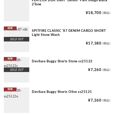
FLATLUX DDK Short "Denim" Pant Indigo Black
2Tone
¥18,700
(税込)
NEW
SPITFIRE CLASSIC '87 DENIM CARGO SHORT
Light Stone Wash
SOLD OUT
¥17,380
(税込)
NEW
Deviluse Buggy Shorts Stone ss25122
SOLD OUT
¥7,260
(税込)
NEW
Deviluse Buggy Shorts Olive ss25121
¥7,260
(税込)