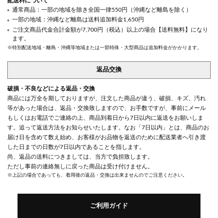
配送料について
通常商品：一部の地域を除き全国一律550円（沖縄など離島を除く）
一部の地域：沖縄など離島は送料追加料金1,650円
ご注文商品代金合計金額が7,700円（税込）以上の場合【送料無料】になり
ます。
※特別配送地域・離島・沖縄等地域または一部特殊・大型商品は追加料金がかかります。
返品交換
破損・不良などによる返品・交換
商品には万全を期しておりますが、注文した商品が違う、破損、キズ、汚れ
等があった場合は、返品・交換致しますので、お手数ですが、事前にメール
もしくはお電話でご連絡の上、商品到着日から7日以内に返送をお願いしま
す。追って返送方法をお知らせいたします。なお「7日以内」とは、商品のお
届け日を含めて数え始め、お客様がお品物を返送のために配送業者へ引き渡
した日までの日数が7日以内であることを指します。
尚、返品の送料につきましては、当方で負担致します。
ただし事前の連絡無しに戻った商品は受け付けません。
※上記の場合であっても、着用後の返品・交換は出来ませんのでご注意ください。
ご利用ガイド