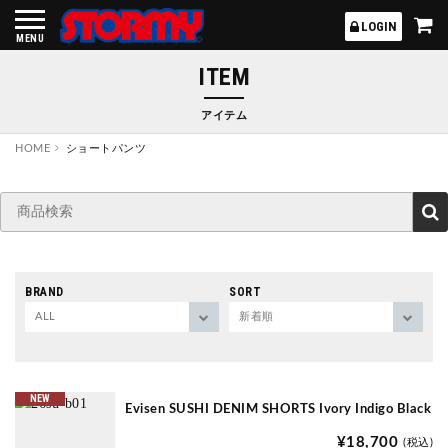
STORMY
LOGIN
MENU
ITEM
アイテム
HOME
ショートパンツ
BRAND
SORT
NEW
Evisen SUSHI DENIM SHORTS Ivory Indigo Black
¥18,700
(税込)