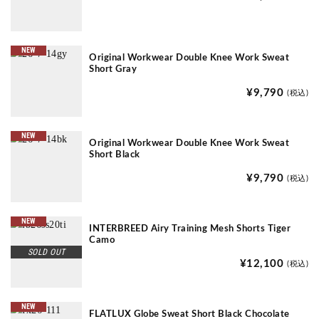
NEW
Original Workwear Double Knee Work Sweat
Short Gray
¥9,790
(税込)
NEW
Original Workwear Double Knee Work Sweat
Short Black
¥9,790
(税込)
NEW
INTERBREED Airy Training Mesh Shorts Tiger
Camo
SOLD OUT
¥12,100
(税込)
NEW
FLATLUX Globe Sweat Short Black Chocolate