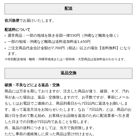
配送
佐川急便
でお届けいたします。
配送料について
通常商品：一部の地域を除き全国一律550円（沖縄など離島を除く）
一部の地域：沖縄など離島は送料追加料金1,650円
ご注文商品代金合計金額が7,700円（税込）以上の場合【送料無料】になり
ます。
※特別配送地域・離島・沖縄等地域または一部特殊・大型商品は追加料金がかかります。
返品交換
破損・不良などによる返品・交換
商品には万全を期しておりますが、注文した商品が違う、破損、キズ、汚れ
等があった場合は、返品・交換致しますので、お手数ですが、事前にメール
もしくはお電話でご連絡の上、商品到着日から7日以内に返送をお願いしま
す。追って返送方法をお知らせいたします。なお「7日以内」とは、商品のお
届け日を含めて数え始め、お客様がお品物を返送のために配送業者へ引き渡
した日までの日数が7日以内であることを指します。
尚、返品の送料につきましては、当方で負担致します。
ただし事前の連絡無しに戻った商品は受け付けません。