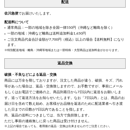
配送
佐川急便
でお届けいたします。
配送料について
通常商品：一部の地域を除き全国一律550円（沖縄など離島を除く）
一部の地域：沖縄など離島は送料追加料金1,650円
ご注文商品代金合計金額が7,700円（税込）以上の場合【送料無料】になり
ます。
※特別配送地域・離島・沖縄等地域または一部特殊・大型商品は追加料金がかかります。
返品交換
破損・不良などによる返品・交換
商品には万全を期しておりますが、注文した商品が違う、破損、キズ、汚れ
等があった場合は、返品・交換致しますので、お手数ですが、事前にメール
もしくはお電話でご連絡の上、商品到着日から7日以内に返送をお願いしま
す。追って返送方法をお知らせいたします。なお「7日以内」とは、商品のお
届け日を含めて数え始め、お客様がお品物を返送のために配送業者へ引き渡
した日までの日数が7日以内であることを指します。
尚、返品の送料につきましては、当方で負担致します。
ただし事前の連絡無しに戻った商品は受け付けません。
※上記の場合であっても、着用後の返品・交換は出来ませんのでご注意ください。