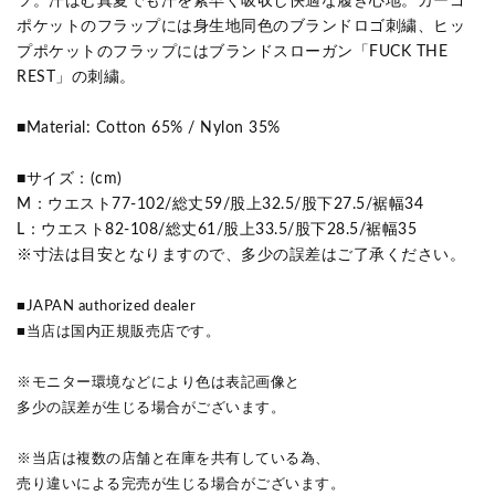
ツ。汗ばむ真夏でも汗を素早く吸収し快適な履き心地。カーゴ
ポケットのフラップには身生地同色のブランドロゴ刺繍、ヒッ
プポケットのフラップにはブランドスローガン「FUCK THE
REST」の刺繍。
■Material: Cotton 65% / Nylon 35%
■サイズ：(cm)
M：ウエスト77-102/総丈59/股上32.5/股下27.5/裾幅34
L：ウエスト82-108/総丈61/股上33.5/股下28.5/裾幅35
※寸法は目安となりますので、多少の誤差はご了承ください。
■JAPAN authorized dealer
■当店は国内正規販売店です。
※モニター環境などにより色は表記画像と
多少の誤差が生じる場合がございます。
※当店は複数の店舗と在庫を共有している為、
売り違いによる完売が生じる場合がございます。