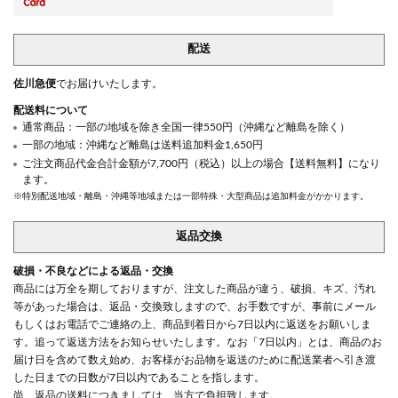
配送
佐川急便
でお届けいたします。
配送料について
通常商品：一部の地域を除き全国一律550円（沖縄など離島を除く）
一部の地域：沖縄など離島は送料追加料金1,650円
ご注文商品代金合計金額が7,700円（税込）以上の場合【送料無料】になり
ます。
※特別配送地域・離島・沖縄等地域または一部特殊・大型商品は追加料金がかかります。
返品交換
破損・不良などによる返品・交換
商品には万全を期しておりますが、注文した商品が違う、破損、キズ、汚れ
等があった場合は、返品・交換致しますので、お手数ですが、事前にメール
もしくはお電話でご連絡の上、商品到着日から7日以内に返送をお願いしま
す。追って返送方法をお知らせいたします。なお「7日以内」とは、商品のお
届け日を含めて数え始め、お客様がお品物を返送のために配送業者へ引き渡
した日までの日数が7日以内であることを指します。
尚、返品の送料につきましては、当方で負担致します。