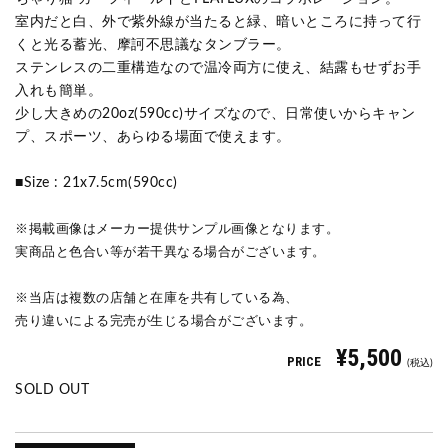
室内だと白、外で紫外線が当たると緑、暗いところに持って行
くと光る蓄光、摩訶不思議なタンブラー。
ステンレスの二重構造なので温冷両方に使え、結露もせずお手
入れも簡単。
少し大きめの20oz(590cc)サイズなので、日常使いからキャン
プ、スポーツ、あらゆる場面で使えます。
■Size : 21x7.5cm(590cc)
※掲載画像はメーカー提供サンプル画像となります。
実商品と色合い等が若干異なる場合がございます。
※当店は複数の店舗と在庫を共有している為、
売り違いによる完売が生じる場合がございます。
¥5,500
PRICE
(税込)
SOLD OUT