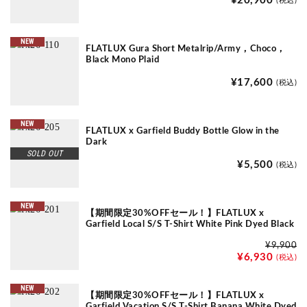
¥20,900
(税込)
NEW
FLATLUX Gura Short Metalrip/Army，Choco，
Black Mono Plaid
¥17,600
(税込)
NEW
FLATLUX x Garfield Buddy Bottle Glow in the
Dark
SOLD OUT
¥5,500
(税込)
NEW
【期間限定30%OFFセール！】FLATLUX x
Garfield Local S/S T-Shirt White Pink Dyed Black
¥9,900
¥6,930
(税込)
NEW
【期間限定30%OFFセール！】FLATLUX x
Garfield Vacation S/S T-Shirt Banana White Dyed