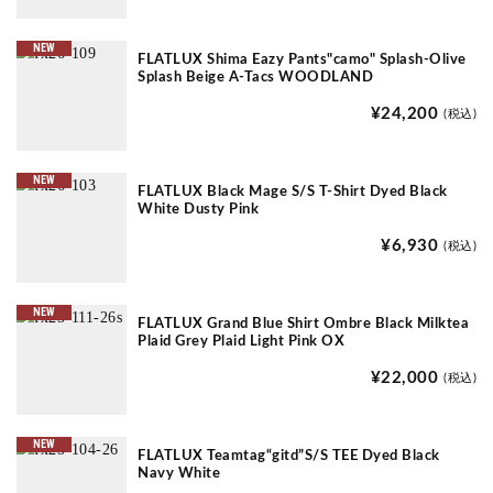
NEW
FLATLUX Shima Eazy Pants"camo" Splash-Olive
Splash Beige A-Tacs WOODLAND
¥24,200
(税込)
NEW
FLATLUX Black Mage S/S T-Shirt Dyed Black
White Dusty Pink
¥6,930
(税込)
NEW
FLATLUX Grand Blue Shirt Ombre Black Milktea
Plaid Grey Plaid Light Pink OX
¥22,000
(税込)
NEW
FLATLUX Teamtag“gitd”S/S TEE Dyed Black
Navy White