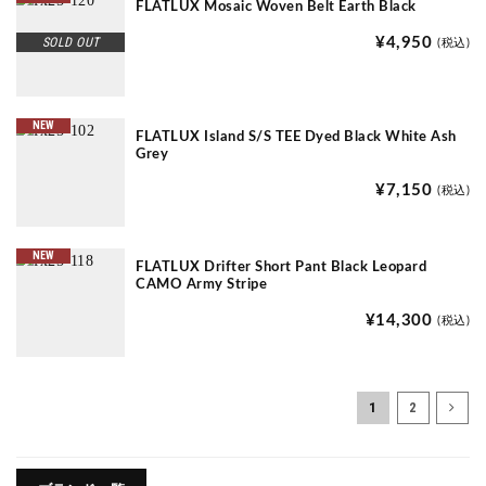
FLATLUX Mosaic Woven Belt Earth Black
SOLD OUT
¥4,950
(税込)
NEW
FLATLUX Island S/S TEE Dyed Black White Ash
Grey
¥7,150
(税込)
NEW
FLATLUX Drifter Short Pant Black Leopard
CAMO Army Stripe
¥14,300
(税込)
1
2