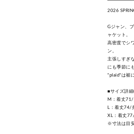
2026 SPR
Gジャン、
ャケット。
高密度でシ
ン。
主張しすぎ
にも季節に
"plaid
■サイズ詳細(
M：着丈71/
L：着丈74/
XL：着丈77
※寸法は目