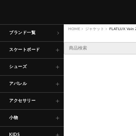
コンプリート
ローカット
トップス
キャップ
財
布
・
コ
イ
ン
ケ
ー
アパレル
スケートボード
ス
デッキ
ハイカット
ボトムス
バッグ
その他
シューズ
HOME
ジャケット
FLATLUX Vain Z
ブランド一覧
ステッカー
Tシャ
ロング
TRACK
トラック
サンダル
その他
ソックス
アパレル
スケートボード
キ
ー
ホ
ル
ー
・
キ
リ
ン
シャツ
ショー
ダ
ー
グ
ウィール
インソール
Other
下
着
・
ア
ダ
ー
ウ
アクセサリー
シューズ
ン
エ
ア
SNOW BOARD
ベアリング
ェ
ー
ス
アパレル
その他
自転車
アウタ
パーツ・他
アクセサリー
その他
セ
ー
フ
テ
ィ
ギ
ア
ヘ
ル
メ
ッ
・
プ
テ
ク
タ
ー
等
ー
（
小物
ト
ロ
）
KIDS