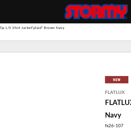
S
ip L/S Shirt Jacket"plaid" Brown Navy
ツ
パンツ
 SUIT
トパンツ
ス
ウ
ッ
ト
・
フ
リ
NEW
ロングスリーブ
ロングスリーブ
スウェット
ジャケット
エプロン
ー
FLATLUX
ショートスリーブ
ショートスリーブ
ニット
その他アウター
FLATLUX
Navy
fx26-107