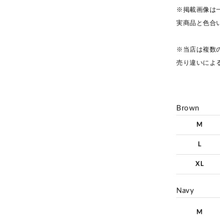
※掲載画像は
実商品と色合
※当店は複数
売り違いによ
Brown
M
L
XL
Navy
M