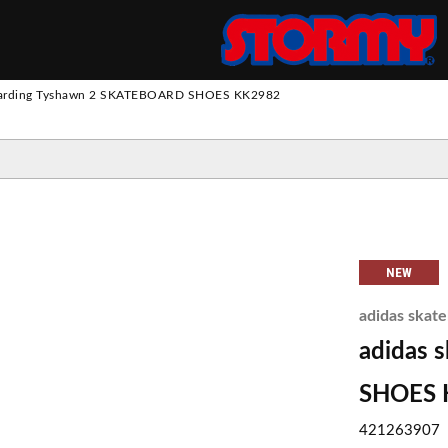
S
boarding Tyshawn 2 SKATEBOARD SHOES KK2982
ツ
パンツ
 SUIT
トパンツ
ス
ウ
ッ
ト
・
フ
リ
NEW
ロングスリーブ
ロングスリーブ
スウェット
ジャケット
エプロン
ー
adidas skat
ショートスリーブ
ショートスリーブ
ニット
その他アウター
adidas 
SHOES 
421263907