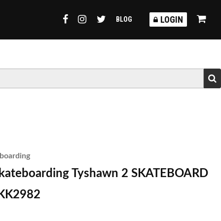
TORMY
LOGIN
BLOG
eboarding
skateboarding Tyshawn 2 SKATEBOARD
KK2982