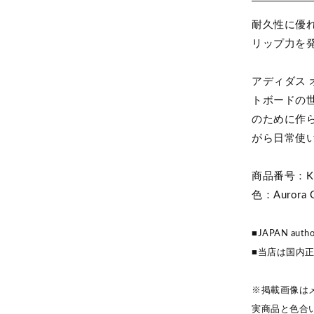
耐久性に優
リップ力を
アディダス 
トボードの
のために作
がら日常使
商品番号：KK
色：Aurora C
■JAPAN author
■当店は国内
※掲載画像は
実商品と色合