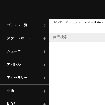
コンプリート
ローカット
トップス
キャップ
財
布
・
コ
イ
ン
ケ
ー
アパレル
スケートボード
ス
デッキ
ハイカット
ボトムス
バッグ
その他
シューズ
HOME
ローカット
adidas skate
ブランド一覧
ステッカー
Tシャ
ロング
TRACK
トラック
サンダル
その他
ソックス
アパレル
スケートボード
キ
ー
ホ
ル
ー
・
キ
リ
ン
シャツ
ショー
ダ
ー
グ
ウィール
インソール
Other
下
着
・
ア
ダ
ー
ウ
アクセサリー
シューズ
ン
エ
ア
SNOW BOARD
ベアリング
ェ
ー
ス
アパレル
その他
自転車
アウタ
パーツ・他
アクセサリー
その他
セ
ー
フ
テ
ィ
ギ
ア
ヘ
ル
メ
ッ
・
プ
テ
ク
タ
ー
等
ー
（
小物
ト
ロ
）
KIDS