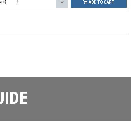
ADD TO CART
0cm)
UIDE