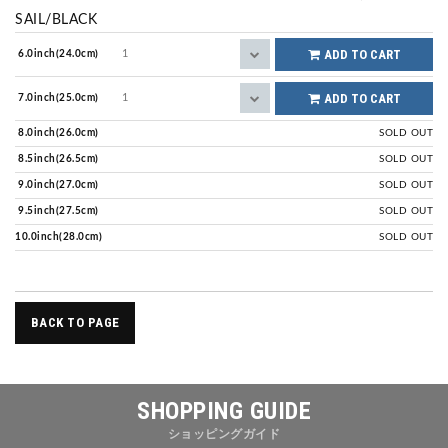
SAIL/BLACK
ADD TO CART
6.0inch(24.0cm)
ADD TO CART
7.0inch(25.0cm)
8.0inch(26.0cm)
SOLD OUT
8.5inch(26.5cm)
SOLD OUT
9.0inch(27.0cm)
SOLD OUT
9.5inch(27.5cm)
SOLD OUT
10.0inch(28.0cm)
SOLD OUT
BACK TO PAGE
SHOPPING GUIDE
ショッピングガイド