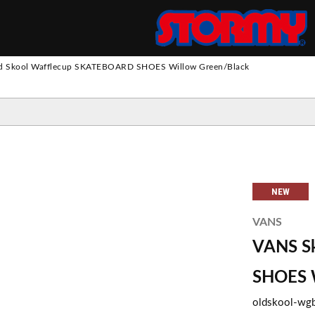
S
d Skool Wafflecup SKATEBOARD SHOES Willow Green/Black
ツ
パンツ
 SUIT
トパンツ
ス
ウ
ッ
ト
・
フ
リ
NEW
ロングスリーブ
ロングスリーブ
スウェット
ジャケット
エプロン
ー
VANS
ショートスリーブ
ショートスリーブ
ニット
その他アウター
VANS Sk
SHOES W
oldskool-wg