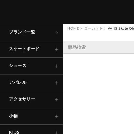
コンプリート
ローカット
トップス
キャップ
財
布
・
コ
イ
ン
ケ
ー
アパレル
スケートボード
ス
デッキ
ハイカット
ボトムス
バッグ
その他
シューズ
HOME
ローカット
VANS Skate Ol
ブランド一覧
ステッカー
Tシャ
ロング
TRACK
トラック
サンダル
その他
ソックス
アパレル
スケートボード
キ
ー
ホ
ル
ー
・
キ
リ
ン
シャツ
ショー
ダ
ー
グ
ウィール
インソール
Other
下
着
・
ア
ダ
ー
ウ
アクセサリー
シューズ
ン
エ
ア
SNOW BOARD
ベアリング
ェ
ー
ス
アパレル
その他
自転車
アウタ
パーツ・他
アクセサリー
その他
セ
ー
フ
テ
ィ
ギ
ア
ヘ
ル
メ
ッ
・
プ
テ
ク
タ
ー
等
ー
（
小物
ト
ロ
）
KIDS