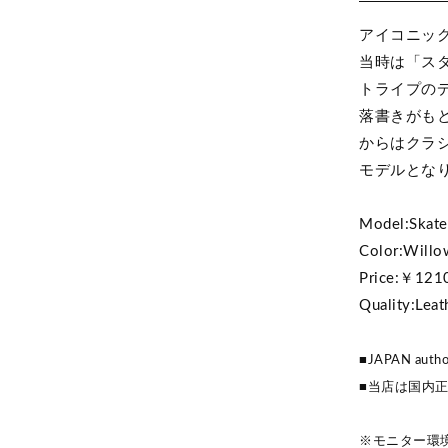
アイコニック
当時は「ス
トライプの
落書きがもと
からはクラ
モデルとな
Model:Skate
Color:Willo
Price:￥121
Quality:Leat
■JAPAN author
■当店は国内
※モニター環