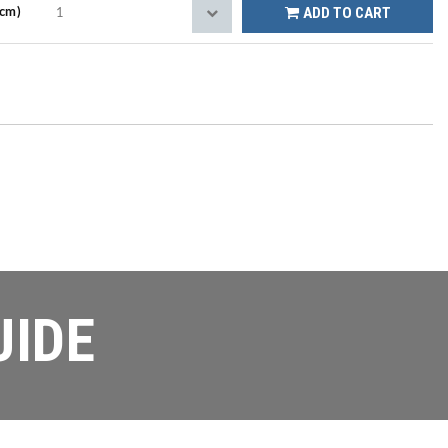
ADD TO CART
0cm)
UIDE