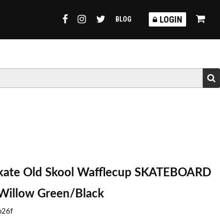
TORMY
LOGIN
BLOG
ate Old Skool Wafflecup SKATEBOARD
illow Green/Black
b26f