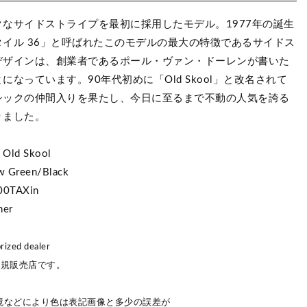
なサイドストライプを最初に採用したモデル。1977年の誕生
タイル 36」と呼ばれたこのモデルの最大の特徴であるサイドス
デザインは、創業者であるポール・ヴァン・ドーレンが書いた
になっています。90年代初めに「Old Skool」と改名されて
シックの仲間入りを果たし、今日に至るまで不動の人気を誇る
りました。
 Old Skool
w Green/Black
00TAXin
her
ized dealer
正規販売店です。
境などにより色は表記画像と多少の誤差が