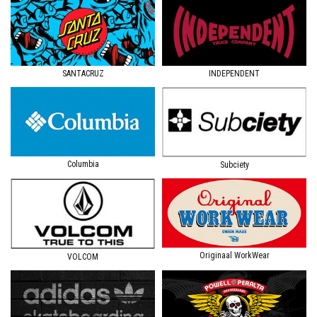
SANTACRUZ
INDEPENDENT
Columbia
Subciety
Originaal WorkWear
VOLCOM