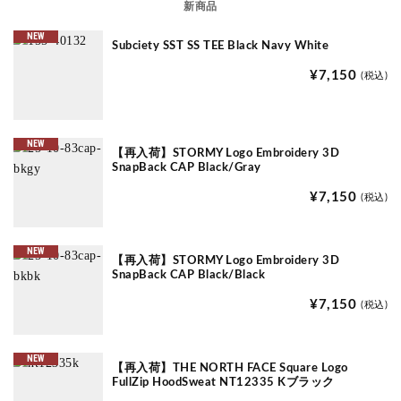
新商品
NEW
Subciety SST SS TEE Black Navy White
¥7,150
(税込)
NEW
【再入荷】STORMY Logo Embroidery 3D
SnapBack CAP Black/Gray
¥7,150
(税込)
NEW
【再入荷】STORMY Logo Embroidery 3D
SnapBack CAP Black/Black
¥7,150
(税込)
NEW
【再入荷】THE NORTH FACE Square Logo
FullZip HoodSweat NT12335 Kブラック