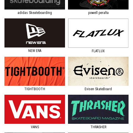
adidas Skeateboarding
powell peralta
NEW ERA
FLATLUX
TIGHTBOOTH
Evisen SkateBoard
VANS
THRASHER