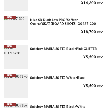
¥14,300
(税込)
NEW
Nike SB Dunk Low PRO“Saffron
Quartz”SKATEBOARD SHOES IO0427-300
¥18,700
(税込)
NEW
Subciety MARIA SS TEE Black/Pink GLITTER
¥5,500
(税込)
NEW
Subciety MARIA SS TEE White/Black
¥5,500
(税込)
NEW
Subciety MARIA SS TEE Black/White