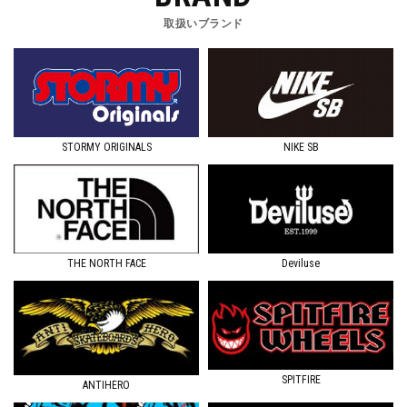
取扱いブランド
STORMY ORIGINALS
NIKE SB
Deviluse
THE NORTH FACE
SPITFIRE
ANTIHERO