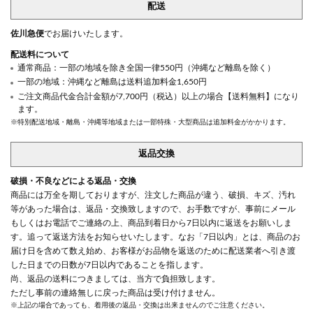
配送
佐川急便
でお届けいたします。
配送料について
通常商品：一部の地域を除き全国一律550円（沖縄など離島を除く）
一部の地域：沖縄など離島は送料追加料金1,650円
ご注文商品代金合計金額が7,700円（税込）以上の場合【送料無料】になり
ます。
※特別配送地域・離島・沖縄等地域または一部特殊・大型商品は追加料金がかかります。
返品交換
破損・不良などによる返品・交換
商品には万全を期しておりますが、注文した商品が違う、破損、キズ、汚れ
等があった場合は、返品・交換致しますので、お手数ですが、事前にメール
もしくはお電話でご連絡の上、商品到着日から7日以内に返送をお願いしま
す。追って返送方法をお知らせいたします。なお「7日以内」とは、商品のお
届け日を含めて数え始め、お客様がお品物を返送のために配送業者へ引き渡
した日までの日数が7日以内であることを指します。
尚、返品の送料につきましては、当方で負担致します。
ただし事前の連絡無しに戻った商品は受け付けません。
※上記の場合であっても、着用後の返品・交換は出来ませんのでご注意ください。