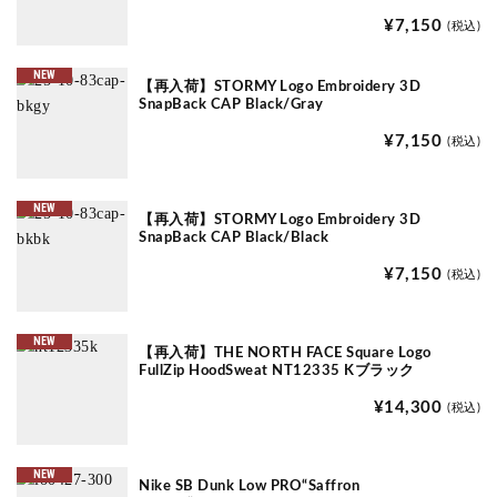
¥7,150
(税込)
NEW
【再入荷】STORMY Logo Embroidery 3D
SnapBack CAP Black/Gray
¥7,150
(税込)
NEW
【再入荷】STORMY Logo Embroidery 3D
SnapBack CAP Black/Black
¥7,150
(税込)
NEW
【再入荷】THE NORTH FACE Square Logo
FullZip HoodSweat NT12335 Kブラック
¥14,300
(税込)
NEW
Nike SB Dunk Low PRO“Saffron