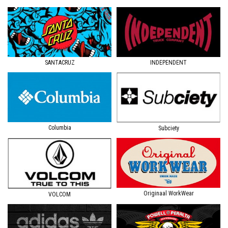
SANTACRUZ
INDEPENDENT
Columbia
Subciety
Originaal WorkWear
VOLCOM