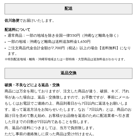
配送
佐川急便
でお届けいたします。
配送料について
通常商品：一部の地域を除き全国一律550円（沖縄など離島を除く）
一部の地域：沖縄など離島は送料追加料金1,650円
ご注文商品代金合計金額が7,700円（税込）以上の場合【送料無料】になり
ます。
※特別配送地域・離島・沖縄等地域または一部特殊・大型商品は追加料金がかかります。
返品交換
破損・不良などによる返品・交換
商品には万全を期しておりますが、注文した商品が違う、破損、キズ、汚れ
等があった場合は、返品・交換致しますので、お手数ですが、事前にメール
もしくはお電話でご連絡の上、商品到着日から7日以内に返送をお願いしま
す。追って返送方法をお知らせいたします。なお「7日以内」とは、商品のお
届け日を含めて数え始め、お客様がお品物を返送のために配送業者へ引き渡
した日までの日数が7日以内であることを指します。
尚、返品の送料につきましては、当方で負担致します。
ただし事前の連絡無しに戻った商品は受け付けません。