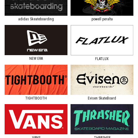
adidas Skeateboarding
powell peralta
NEW ERA
FLATLUX
TIGHTBOOTH
Evisen SkateBoard
VANS
THRASHER