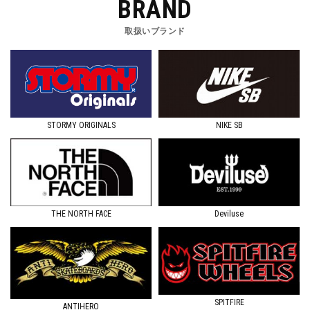
BRAND
取扱いブランド
STORMY ORIGINALS
NIKE SB
Deviluse
THE NORTH FACE
SPITFIRE
ANTIHERO