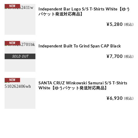
NEW
Independent Bar Logo S/S T-Shirts White【ゆう
パケット発送対応商品】
¥5,280
(税込)
NEW
Independent Built To Grind Span CAP Black
SOLD OUT
¥7,700
(税込)
NEW
SANTA CRUZ Winkowski Samurai S/S T-Shirts
White【ゆうパケット発送対応商品】
¥6,930
(税込)