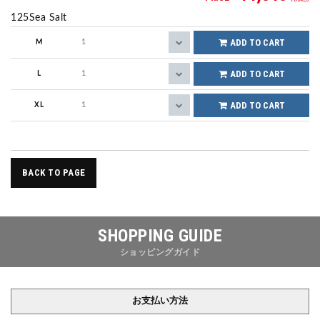
125Sea Salt
ADD TO CART
M
ADD TO CART
L
ADD TO CART
XL
BACK TO PAGE
SHOPPING GUIDE
ショッピングガイド
お支払い方法