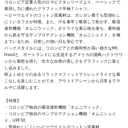
コロンビア定番人気のロマビスタシリーズより、ベーシックで
着回し力に優れたグラフィック半袖Ｔシャツ。
ヘビーウエイトのコットン混素材は、ガシガシ着ても型崩れし
にくいタフさが特徴。また、汗を素早く吸収して乾かす、吸湿
速乾機能「オムニウィック」がドライな着心地を保ち、紫外線
から肌を守るサンプロテクション機能「オムニシェイド」を備
えているため、日差しの強い日も安心です。
バックスタイルには、コロンビアとの親和性が高い雄大なMt.
Hoodと、ポートランドにも生息するアメリカの国鳥ハクトウワ
シから着想を得た、壮大な自然の美しさをグラフィックに落と
し込みました。
程よくゆとりのあるリラックスフィットでトレンドライクな着
こなしを楽しむことができ、アウトドアシーンから日常までマ
ルチに活躍します。
【特徴】
・コロンビア独自の吸湿速乾機能「オムニウィック」
・コロンビア独自のサンプロテクション機能「オムニシェイ
ド」UPF50
・型崩れしにくいヘビーウエイトのコットン混素材