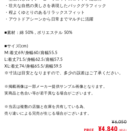
・壮大な自然の美しさを表現したバックグラフィック
・程よくゆとりのあるリラックスフィット
・アウトドアシーンから日常までマルチに活躍
■素材：綿 50% , ポリエステル 50%
■サイズ(cm)
M:着丈69/身幅60/肩幅55.5
L:着丈71.5/身幅62.5/肩幅57.5
XL:着丈74/身幅65.5/肩幅59.5
※寸法は目安となりますので、多少の誤差はご了承ください。
※掲載画像は一部メーカー提供サンプル画像となります。
実商品と色合い等が若干異なる場合がございます。
※当店は複数の店舗と在庫を共有している為、
売り違いによる完売が生じる場合がございます。
¥6,050
¥4,840
PRICE
(税込)