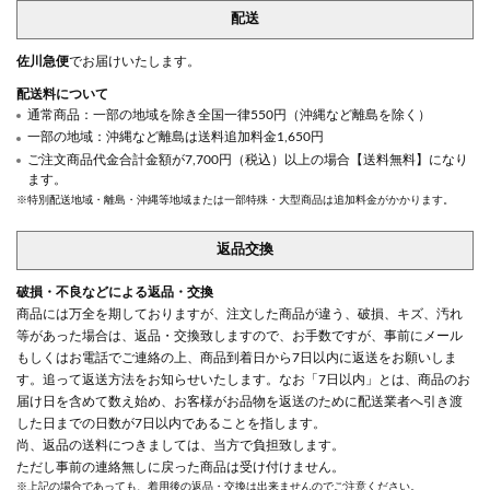
配送
佐川急便
でお届けいたします。
配送料について
通常商品：一部の地域を除き全国一律550円（沖縄など離島を除く）
一部の地域：沖縄など離島は送料追加料金1,650円
ご注文商品代金合計金額が7,700円（税込）以上の場合【送料無料】になり
ます。
※特別配送地域・離島・沖縄等地域または一部特殊・大型商品は追加料金がかかります。
返品交換
破損・不良などによる返品・交換
商品には万全を期しておりますが、注文した商品が違う、破損、キズ、汚れ
等があった場合は、返品・交換致しますので、お手数ですが、事前にメール
もしくはお電話でご連絡の上、商品到着日から7日以内に返送をお願いしま
す。追って返送方法をお知らせいたします。なお「7日以内」とは、商品のお
届け日を含めて数え始め、お客様がお品物を返送のために配送業者へ引き渡
した日までの日数が7日以内であることを指します。
尚、返品の送料につきましては、当方で負担致します。
ただし事前の連絡無しに戻った商品は受け付けません。
※上記の場合であっても、着用後の返品・交換は出来ませんのでご注意ください。