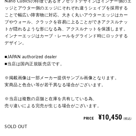
Nano Cubicsの特徴であるオフセットデザインはインナー側のエ
ッジとアウター側のエッジにそれぞれ違うシェイプを採用する
ことで幅広い障害物に対応。大きく丸いアウターエッジはカー
ブやウォール、クラックを容易に上ることができアクスルナッ
トが隠れるような形になる為、アクスルナットを保護します。
インナーエッジはカーブ・レールをグラインド時にロックする
デザイン。
■JAPAN authorized dealer
■当店は国内正規販売店です。
※掲載画像は一部メーカー提供サンプル画像となります。
実商品と色合い等が若干異なる場合がございます。
※当店は複数の店舗と在庫を共有している為、
売り違いによる完売が生じる場合がございます。
¥10,450
PRICE
(税込)
SOLD OUT