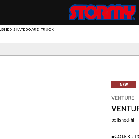
S
LISHED SKATEBOARD TRUCK
ツ
パンツ
 SUIT
トパンツ
ス
ウ
ェ
ッ
ト
・
フ
リ
ロングスリーブ
ロングスリーブ
スウェット
ジャケット
エプロン
NEW
ー
ショートスリーブ
ショートスリーブ
ニット
その他アウター
VENTURE
VENTUR
polished-hi
■COLER：PO