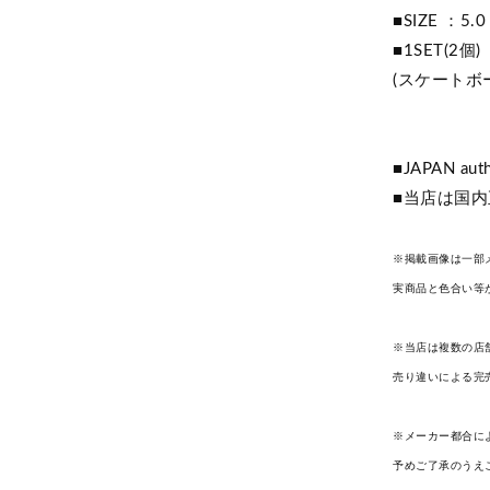
■SIZE ：5.0 H
■1SET(2個)
(スケートボ
■JAPAN auth
■当店は国
※掲載画像は一部
実商品と色合い等
※当店は複数の店
売り違いによる完
※メーカー都合に
予めご了承のうえ