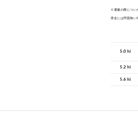
※運搬の際につい
滑走には問題無い
5.0 hi
5.2 hi
5.6 hi