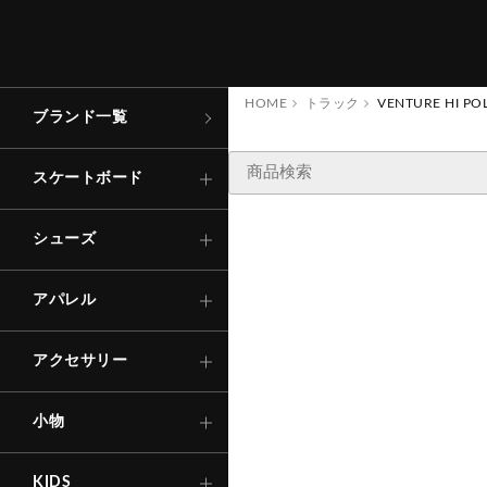
コンプリート
ローカット
トップス
キャップ
財
布
・
コ
ン
ケ
ー
アパレル
スケートボード
イ
ス
デッキ
ハイカット
ボトムス
バッグ
その他
シューズ
HOME
トラック
VENTURE HI PO
ブランド一覧
ステッカー
Tシャ
ロング
TRACK
トラック
サンダル
その他
ソックス
アパレル
スケートボード
キ
ー
ホ
ル
ダ
ー
・
キ
リ
ン
シャツ
ショー
ー
グ
ウィール
インソール
Other
下
着
・
ア
ン
ダ
ー
ウ
アクセサリー
シューズ
エ
ア
SNOW BOARD
ー
ス
ベアリング
アパレル
その他
アウタ
自転車
パーツ・他
アクセサリー
その他
セ
ー
フ
テ
ィ
ギ
ア
ヘ
ル
メ
ッ
・
プ
テ
ク
タ
ー
等
ー
（
小物
ト
ロ
）
KIDS