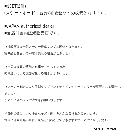
■1SET(2個)
(スケートボード１台分/前後セットの販売となります。)
■JAPAN authorized dealer
■当店は国内正規販売店です。
※掲載画像は一部メーカー提供サンプル画像となります。
実商品と色合い等が若干異なる場合がございます。
※当店は複数の店舗と在庫を共有している為、
売り違いによる完売が生じる場合がございます。
※メーカー都合により予期なくプリントデザインやパーツカラーが変更される場合がご
ざいます。
予めご了承のうえご注文をお願い致します。
※運搬の際についた小さなキズ・擦りキズがある場合がございます。
滑走には問題無い場合、良品と判断させて頂きますので予めご了承ください。