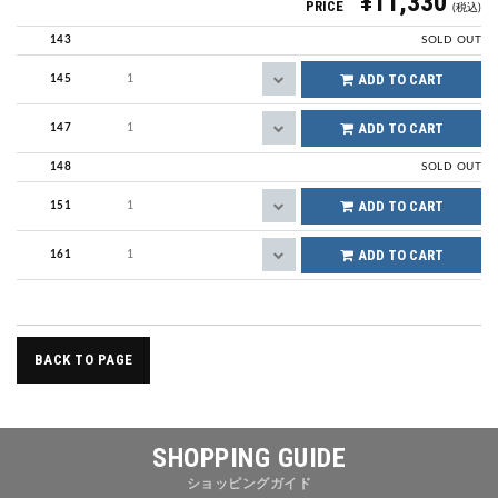
¥11,330
PRICE
(税込)
143
SOLD OUT
ADD TO CART
145
ADD TO CART
147
148
SOLD OUT
ADD TO CART
151
ADD TO CART
161
BACK TO PAGE
SHOPPING GUIDE
ショッピングガイド