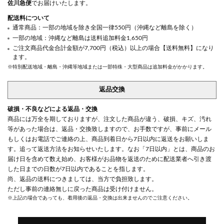
佐川急便
でお届けいたします。
配送料について
通常商品：一部の地域を除き全国一律550円（沖縄など離島を除く）
一部の地域：沖縄など離島は送料追加料金1,650円
ご注文商品代金合計金額が7,700円（税込）以上の場合【送料無料】になり
ます。
※特別配送地域・離島・沖縄等地域または一部特殊・大型商品は追加料金がかかります。
返品交換
破損・不良などによる返品・交換
商品には万全を期しておりますが、注文した商品が違う、破損、キズ、汚れ
等があった場合は、返品・交換致しますので、お手数ですが、事前にメール
もしくはお電話でご連絡の上、商品到着日から7日以内に返送をお願いしま
す。追って返送方法をお知らせいたします。なお「7日以内」とは、商品のお
届け日を含めて数え始め、お客様がお品物を返送のために配送業者へ引き渡
した日までの日数が7日以内であることを指します。
尚、返品の送料につきましては、当方で負担致します。
ただし事前の連絡無しに戻った商品は受け付けません。
※上記の場合であっても、着用後の返品・交換は出来ませんのでご注意ください。