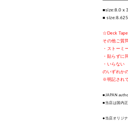
■size:8.0 x 
■ size:8.625
☆Deck T
その他ご質
・ストーミ
・貼らずに
・いらない
のいずれか
※明記されて
■JAPAN author
■当店は国内
●当店オリジ