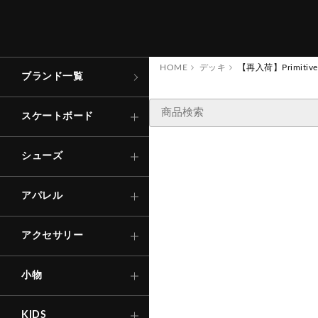
コンプリート
ローカット
トップス
キャップ
財
布
・
コ
イ
ン
ケ
ー
アパレル
スケートボード
ス
デッキ
ハイカット
ボトムス
バッグ
その他
シューズ
HOME
デッキ
【再入荷】Primitive 
ブランド一覧
ステッカー
Tシャ
ロング
TRACK
トラック
サンダル
その他
ソックス
アパレル
スケートボード
キ
ー
ホ
ル
ー
・
キ
リ
ン
シャツ
ショー
ダ
ー
グ
ウィール
インソール
Other
下
着
・
ア
ダ
ー
ウ
アクセサリー
シューズ
ン
エ
ア
SNOW BOARD
ベアリング
ェ
ー
ス
アパレル
その他
自転車
アウタ
パーツ・他
アクセサリー
その他
セ
ー
フ
テ
ィ
ギ
ア
ヘ
ル
メ
ッ
・
プ
テ
ク
タ
ー
等
ー
（
小物
ト
ロ
）
KIDS