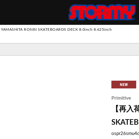
S
YAMASHITA RONIN SKATEBOARDS DECK 8.0inch 8.625inch
ツ
パンツ
 SUIT
トパンツ
ス
ウ
ッ
ト
・
フ
リ
NEW
ロングスリーブ
ロングスリーブ
スウェット
ジャケット
エプロン
ー
Primitive
ショートスリーブ
ショートスリーブ
ニット
その他アウター
【再入荷】P
SKATEB
ospr26smu4