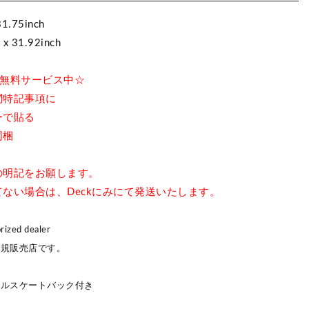
31.75inch
 x 31.92inch
ape無料サービス中☆
問特記事項に
ーで貼る
同梱
の明記をお願します。
ない場合は、Deckにみにて発送いたします。
ized dealer
正規販売店です。
ナルスケートバック付き