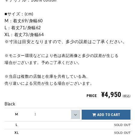
マテリアル：100% cotton
■サイズ：(cm)
M：着丈69/身幅60
L：着丈71/身幅62
XL：着丈73/身幅64
※寸法は目安となりますので、多少の誤差はご了承ください。
※モニター環境などにより色は表記画像と多少の誤差が生じる
場合がございます。予めご了承ください。
※当店は複数の店舗と在庫を共有している為、
売り違いによる完売が生じる場合がございます。
¥4,950
PRICE
(税込)
Black
ADD TO CART
M
L
SOLD OUT
XL
SOLD OUT