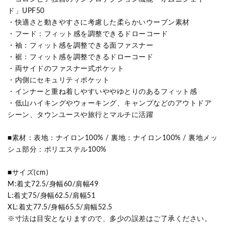
ド」UPF50
・快適さと動きやすさに考慮した柔らかいウーブン素材
・フード：フィット感を調整できるドローコード
・袖：フィット感を調整できる面ファスナー
・裾：フィット感を調整できるドローコード
・両サイドのファスナー式ポケット
・内側にセキュリティポケット
・インナーと重ね着しやすいややゆとりのあるフィット感
・低山ハイキングやウォーキング、キャンプなどのアウトドア
シーン、タウンユースや旅行とマルチに活躍
■素材：表地：ナイロン100% / 裏地：ナイロン100% / 裏地メッ
シュ部分：ポリエステル100%
■サイズ(cm)
M:着丈72.5/身幅60/肩幅49
L:着丈75/身幅62.5/肩幅51
XL:着丈77.5/身幅65.5/肩幅52.5
※寸法は目安となりますので、多少の誤差はご了承ください。