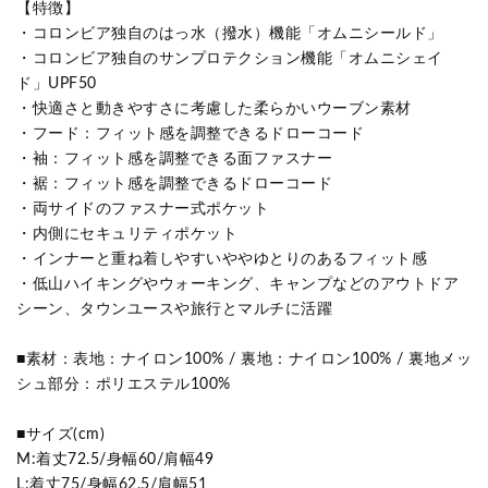
【特徴】
・コロンビア独自のはっ水（撥水）機能「オムニシールド」
・コロンビア独自のサンプロテクション機能「オムニシェイ
ド」UPF50
・快適さと動きやすさに考慮した柔らかいウーブン素材
・フード：フィット感を調整できるドローコード
・袖：フィット感を調整できる面ファスナー
・裾：フィット感を調整できるドローコード
・両サイドのファスナー式ポケット
・内側にセキュリティポケット
・インナーと重ね着しやすいややゆとりのあるフィット感
・低山ハイキングやウォーキング、キャンプなどのアウトドア
シーン、タウンユースや旅行とマルチに活躍
■素材：表地：ナイロン100% / 裏地：ナイロン100% / 裏地メッ
シュ部分：ポリエステル100%
■サイズ(cm)
M:着丈72.5/身幅60/肩幅49
L:着丈75/身幅62.5/肩幅51