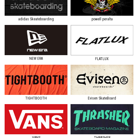
adidas Skeateboarding
powell peralta
NEW ERA
FLATLUX
TIGHTBOOTH
Evisen SkateBoard
VANS
THRASHER