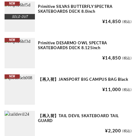
NEW
Primitive SILVAS BUTTERFLY SPECTRA
SKATEBOARDS DECK 8.0inch
SOLD OUT
¥14,850
(税込)
NEW
Primitive DESARMO OWL SPECTRA
SKATEBOARDS DECK 8.125inch
¥14,850
(税込)
NEW
【再入荷】JANSPORT BIG CAMPUS BAG Black
¥11,000
(税込)
【再入荷】TAIL DEVIL SKATEBOARD TAIL
GUARD
¥2,200
(税込)