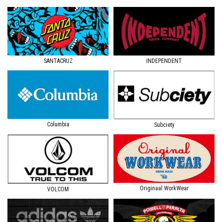
SANTACRUZ
INDEPENDENT
Columbia
Subciety
Originaal WorkWear
VOLCOM