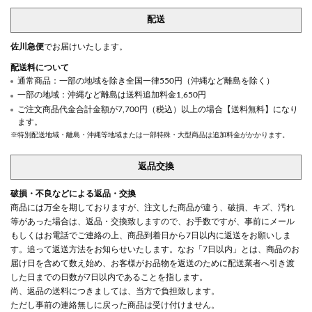
配送
佐川急便
でお届けいたします。
配送料について
通常商品：一部の地域を除き全国一律550円（沖縄など離島を除く）
一部の地域：沖縄など離島は送料追加料金1,650円
ご注文商品代金合計金額が7,700円（税込）以上の場合【送料無料】になり
ます。
※特別配送地域・離島・沖縄等地域または一部特殊・大型商品は追加料金がかかります。
返品交換
破損・不良などによる返品・交換
商品には万全を期しておりますが、注文した商品が違う、破損、キズ、汚れ
等があった場合は、返品・交換致しますので、お手数ですが、事前にメール
もしくはお電話でご連絡の上、商品到着日から7日以内に返送をお願いしま
す。追って返送方法をお知らせいたします。なお「7日以内」とは、商品のお
届け日を含めて数え始め、お客様がお品物を返送のために配送業者へ引き渡
した日までの日数が7日以内であることを指します。
尚、返品の送料につきましては、当方で負担致します。
ただし事前の連絡無しに戻った商品は受け付けません。