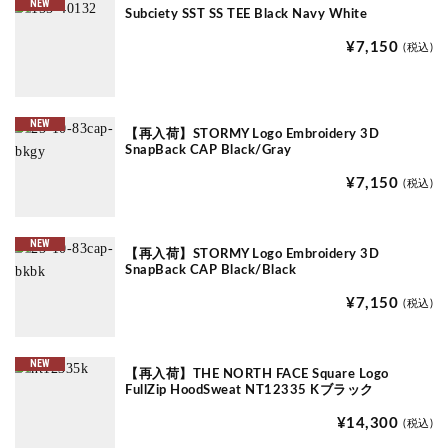
NEW
Subciety SST SS TEE Black Navy White
¥7,150
(税込)
NEW
【再入荷】STORMY Logo Embroidery 3D
SnapBack CAP Black/Gray
¥7,150
(税込)
NEW
【再入荷】STORMY Logo Embroidery 3D
SnapBack CAP Black/Black
¥7,150
(税込)
NEW
【再入荷】THE NORTH FACE Square Logo
FullZip HoodSweat NT12335 Kブラック
¥14,300
(税込)