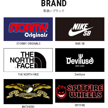
BRAND
取扱いブランド
STORMY ORIGINALS
NIKE SB
Deviluse
THE NORTH FACE
SPITFIRE
ANTIHERO