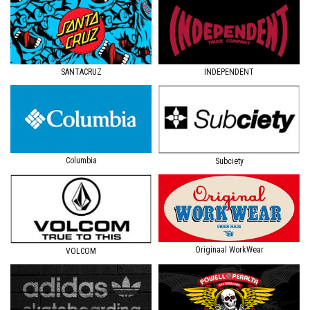
SANTACRUZ
INDEPENDENT
Columbia
Subciety
Originaal WorkWear
VOLCOM