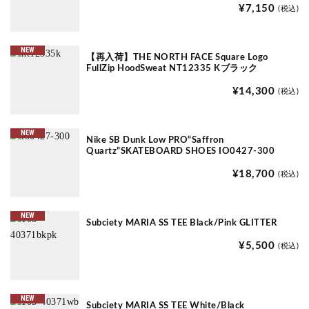
¥7,150
(税込)
NEW
【再入荷】THE NORTH FACE Square Logo
FullZip HoodSweat NT12335 Kブラック
¥14,300
(税込)
NEW
Nike SB Dunk Low PRO“Saffron
Quartz”SKATEBOARD SHOES IO0427-300
¥18,700
(税込)
NEW
Subciety MARIA SS TEE Black/Pink GLITTER
¥5,500
(税込)
NEW
Subciety MARIA SS TEE White/Black