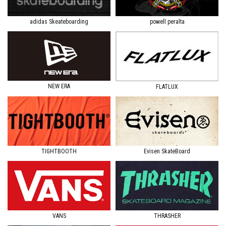
adidas Skeateboarding
powell peralta
NEW ERA
FLATLUX
TIGHTBOOTH
Evisen SkateBoard
VANS
THRASHER