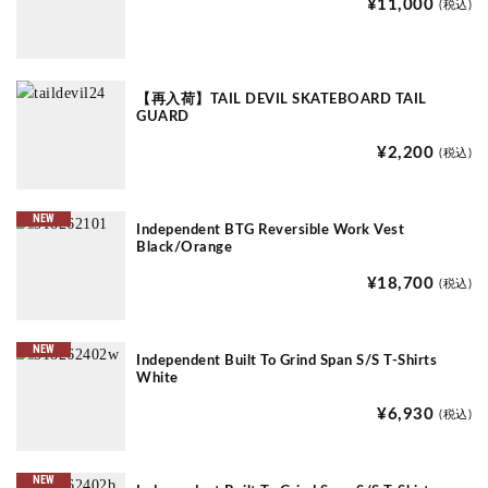
¥11,000
(税込)
【再入荷】TAIL DEVIL SKATEBOARD TAIL
GUARD
¥2,200
(税込)
NEW
Independent BTG Reversible Work Vest
Black/Orange
¥18,700
(税込)
NEW
Independent Built To Grind Span S/S T-Shirts
White
¥6,930
(税込)
NEW