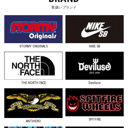
取扱いブランド
STORMY ORIGINALS
NIKE SB
Deviluse
THE NORTH FACE
SPITFIRE
ANTIHERO