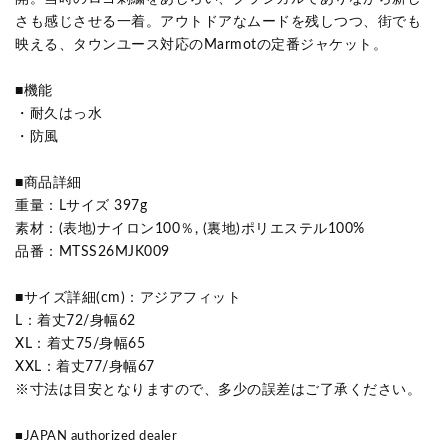
さも感じさせる一着。アウトドアなムードを残しつつ、街でも
映える、タウンユース対応のMarmotの定番ジャケット。
■機能
・耐久はっ水
・防風
■商品詳細
重量：Lサイズ 397g
素材：(表地)ナイロン100％, (裏地)ポリエステル100%
品番：MTSS26MJK009
■サイズ詳細(cm)：アジアフィット
L：着丈72/身幅62
XL：着丈75/身幅65
XXL：着丈77/身幅67
※寸法は目安となりますので、多少の誤差はご了承ください。
■JAPAN authorized dealer