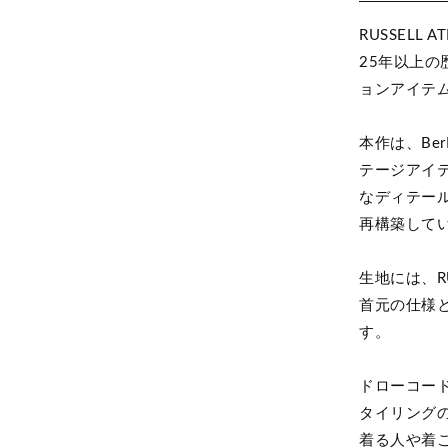
RUSSELL AT
25年以上の
ョンアイテ
本作は、Be
テージアイ
なディテー
再構築して
生地には、RUS
首元の仕様
す。
ドローコー
タイリング
着る人や着