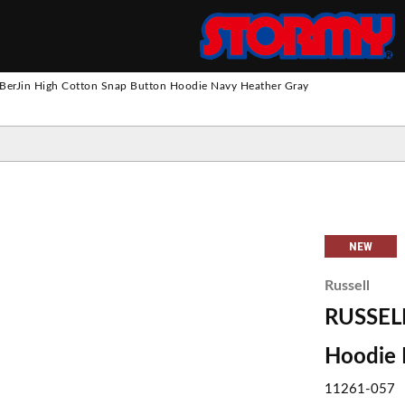
S
BerJin High Cotton Snap Button Hoodie Navy Heather Gray
ツ
パンツ
 SUIT
トパンツ
ス
ウ
ェ
ッ
ト
・
フ
リ
NEW
Russell
ー
ロングスリーブ
ロングスリーブ
スウェット
ジャケット
エプロン
RUSSELL
ショートスリーブ
ショートスリーブ
ニット
その他アウター
Hoodie 
11261-057