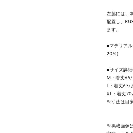
左脇には、
配置し、RUS
ます。
■マテリアル：
20％)
■サイズ詳細(
M：着丈65/
L：着丈67/
XL：着丈70
※寸法は目
※掲載画像