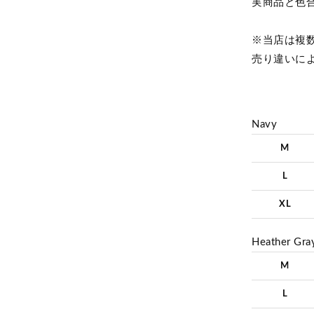
実商品と色
※当店は複
売り違いに
Navy
M
L
XL
Heather Gra
M
L