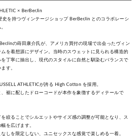
HLETIC × BerBerJin
歴史を持つヴィンテージショップ BerBerJin とのコラボレーシ
ム。
rBerJinの蒔田康介氏が、アメリカ買付の現場で出会ったヴィン
テムを着想源にデザイン。当時のスウェットに見られる構造的
ルを丁寧に抽出し、現代のスタイルに自然と馴染むバランスで
います。
SELL ATHLETICが誇る High Cotton を採用。
と、裾に配したドローコードが本作を象徴するディテールで
ドを絞ることでシルエットやサイズ感の調整が可能となり、ス
の幅を広げます。
こなしを限定しない、ユニセックスな感覚で楽しめる一着。