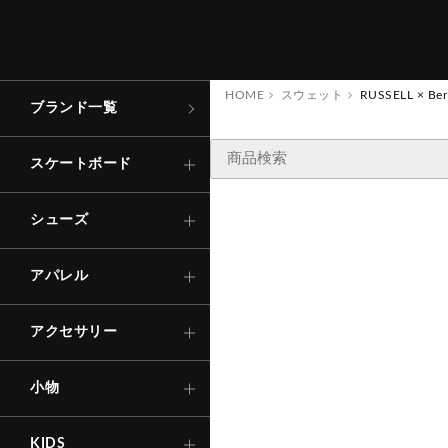
コンプリート
ローカット
トップス
キャップ
財
布
・
イ
ン
ケ
ー
アパレル
スケートボード
コ
ス
HOME
スウェット
RUSSELL × Ber
デッキ
ハイカット
ボトムス
バッグ
その他
シューズ
ブランド一覧
ステッカー
トラック
サンダル
その他
ソックス
アパレル
Tシャ
ロング
TRACK
スケートボード
キ
ー
ホ
ル
ダ
ー
・
キ
リ
ン
ー
グ
シャツ
ショー
ウィール
インソール
Other
下
着
・
ア
ン
ダ
ー
ウ
アクセサリー
シューズ
エ
ア
SNOW BOARD
ベアリング
ー
ス
アパレル
その他
自転車
パーツ・他
アウタ
アクセサリー
セ
ー
フ
テ
ー
ギ
ア
ヘ
ル
メ
ト
・
プ
テ
ク
タ
ー
等
その他
ィ
（
小物
ッ
ロ
）
KIDS