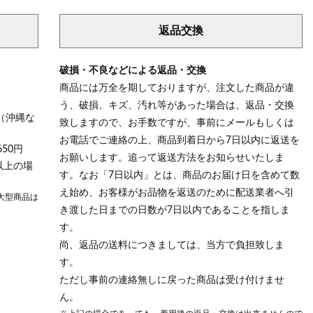
返品交換
破損・不良などによる返品・交換
商品には万全を期しておりますが、注文した商品が違
う、破損、キズ、汚れ等があった場合は、返品・交換
（沖縄な
致しますので、お手数ですが、事前にメールもしくは
お電話でご連絡の上、商品到着日から7日以内に返送を
50円
お願いします。追って返送方法をお知らせいたしま
以上の場
す。なお「7日以内」とは、商品のお届け日を含めて数
え始め、お客様がお品物を返送のために配送業者へ引
大型商品は
き渡した日までの日数が7日以内であることを指しま
す。
尚、返品の送料につきましては、当方で負担致しま
す。
ただし事前の連絡無しに戻った商品は受け付けませ
ん。