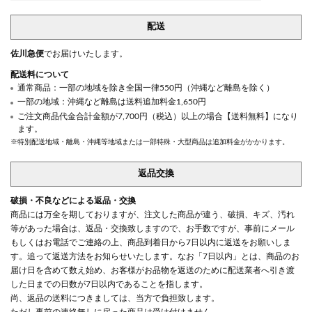
配送
佐川急便
でお届けいたします。
配送料について
通常商品：一部の地域を除き全国一律550円（沖縄など離島を除く）
一部の地域：沖縄など離島は送料追加料金1,650円
ご注文商品代金合計金額が7,700円（税込）以上の場合【送料無料】になり
ます。
※特別配送地域・離島・沖縄等地域または一部特殊・大型商品は追加料金がかかります。
返品交換
破損・不良などによる返品・交換
商品には万全を期しておりますが、注文した商品が違う、破損、キズ、汚れ
等があった場合は、返品・交換致しますので、お手数ですが、事前にメール
もしくはお電話でご連絡の上、商品到着日から7日以内に返送をお願いしま
す。追って返送方法をお知らせいたします。なお「7日以内」とは、商品のお
届け日を含めて数え始め、お客様がお品物を返送のために配送業者へ引き渡
した日までの日数が7日以内であることを指します。
尚、返品の送料につきましては、当方で負担致します。
ただし事前の連絡無しに戻った商品は受け付けません。