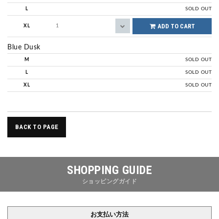
L
SOLD OUT
ADD TO CART
XL
Blue Dusk
M
SOLD OUT
L
SOLD OUT
XL
SOLD OUT
BACK TO PAGE
SHOPPING GUIDE
ショッピングガイド
お支払い方法