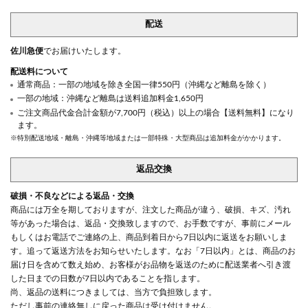
配送
佐川急便
でお届けいたします。
配送料について
通常商品：一部の地域を除き全国一律550円（沖縄など離島を除く）
一部の地域：沖縄など離島は送料追加料金1,650円
ご注文商品代金合計金額が7,700円（税込）以上の場合【送料無料】になり
ます。
※特別配送地域・離島・沖縄等地域または一部特殊・大型商品は追加料金がかかります。
返品交換
破損・不良などによる返品・交換
商品には万全を期しておりますが、注文した商品が違う、破損、キズ、汚れ
等があった場合は、返品・交換致しますので、お手数ですが、事前にメール
もしくはお電話でご連絡の上、商品到着日から7日以内に返送をお願いしま
す。追って返送方法をお知らせいたします。なお「7日以内」とは、商品のお
届け日を含めて数え始め、お客様がお品物を返送のために配送業者へ引き渡
した日までの日数が7日以内であることを指します。
尚、返品の送料につきましては、当方で負担致します。
ただし事前の連絡無しに戻った商品は受け付けません。