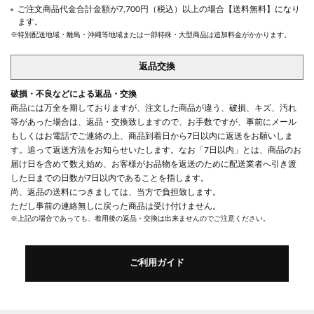
ご注文商品代金合計金額が7,700円（税込）以上の場合【送料無料】になり
ます。
※特別配送地域・離島・沖縄等地域または一部特殊・大型商品は追加料金がかかります。
返品交換
破損・不良などによる返品・交換
商品には万全を期しておりますが、注文した商品が違う、破損、キズ、汚れ
等があった場合は、返品・交換致しますので、お手数ですが、事前にメール
もしくはお電話でご連絡の上、商品到着日から7日以内に返送をお願いしま
す。追って返送方法をお知らせいたします。なお「7日以内」とは、商品のお
届け日を含めて数え始め、お客様がお品物を返送のために配送業者へ引き渡
した日までの日数が7日以内であることを指します。
尚、返品の送料につきましては、当方で負担致します。
ただし事前の連絡無しに戻った商品は受け付けません。
※上記の場合であっても、着用後の返品・交換は出来ませんのでご注意ください。
ご利用ガイド