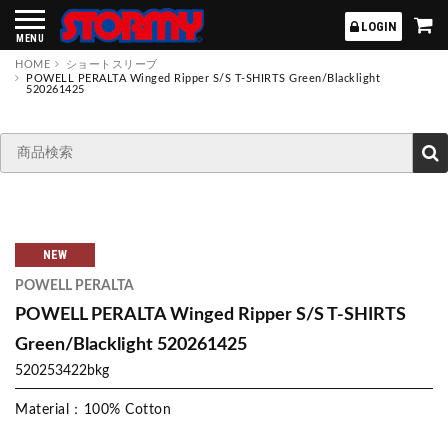
STORMY
LOGIN
MENU
HOME
ショートスリーブ
POWELL PERALTA Winged Ripper S/S T-SHIRTS Green/Blacklight
520261425
NEW
POWELL PERALTA
POWELL PERALTA Winged Ripper S/S T-SHIRTS
Green/Blacklight 520261425
520253422bkg
Material：100% Cotton