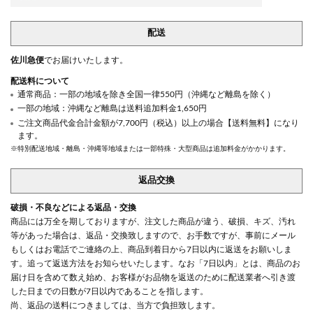
配送
佐川急便
でお届けいたします。
配送料について
通常商品：一部の地域を除き全国一律550円（沖縄など離島を除く）
一部の地域：沖縄など離島は送料追加料金1,650円
ご注文商品代金合計金額が7,700円（税込）以上の場合【送料無料】になり
ます。
※特別配送地域・離島・沖縄等地域または一部特殊・大型商品は追加料金がかかります。
返品交換
破損・不良などによる返品・交換
商品には万全を期しておりますが、注文した商品が違う、破損、キズ、汚れ
等があった場合は、返品・交換致しますので、お手数ですが、事前にメール
もしくはお電話でご連絡の上、商品到着日から7日以内に返送をお願いしま
す。追って返送方法をお知らせいたします。なお「7日以内」とは、商品のお
届け日を含めて数え始め、お客様がお品物を返送のために配送業者へ引き渡
した日までの日数が7日以内であることを指します。
尚、返品の送料につきましては、当方で負担致します。