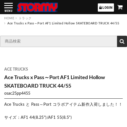
STORMY
LOGIN
MENU
HOME
トラック
Ace Trucks x Pass～Port AF1 Limited Hollow SKATEBOARD TRUCK 44/55
ACE TRUCKS
Ace Trucks x Pass～Port AF1 Limited Hollow
SKATEBOARD TRUCK 44/55
osac25pp4455
Ace Trucks と Pass～Port コラボアイテム新作入荷しました！！
サイズ：AF1 44(8.25")/AF1 55(8.5")