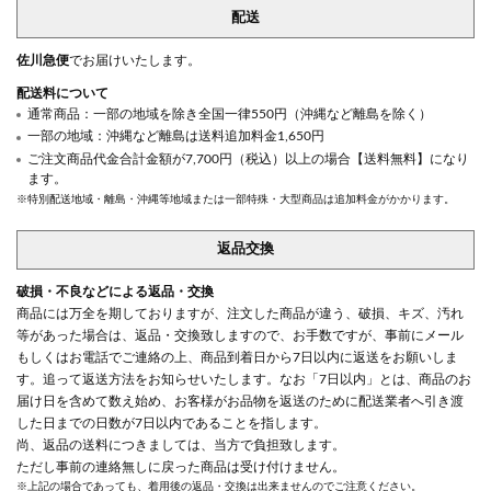
配送
佐川急便
でお届けいたします。
配送料について
通常商品：一部の地域を除き全国一律550円（沖縄など離島を除く）
一部の地域：沖縄など離島は送料追加料金1,650円
ご注文商品代金合計金額が7,700円（税込）以上の場合【送料無料】になり
ます。
※特別配送地域・離島・沖縄等地域または一部特殊・大型商品は追加料金がかかります。
返品交換
破損・不良などによる返品・交換
商品には万全を期しておりますが、注文した商品が違う、破損、キズ、汚れ
等があった場合は、返品・交換致しますので、お手数ですが、事前にメール
もしくはお電話でご連絡の上、商品到着日から7日以内に返送をお願いしま
す。追って返送方法をお知らせいたします。なお「7日以内」とは、商品のお
届け日を含めて数え始め、お客様がお品物を返送のために配送業者へ引き渡
した日までの日数が7日以内であることを指します。
尚、返品の送料につきましては、当方で負担致します。
ただし事前の連絡無しに戻った商品は受け付けません。
※上記の場合であっても、着用後の返品・交換は出来ませんのでご注意ください。