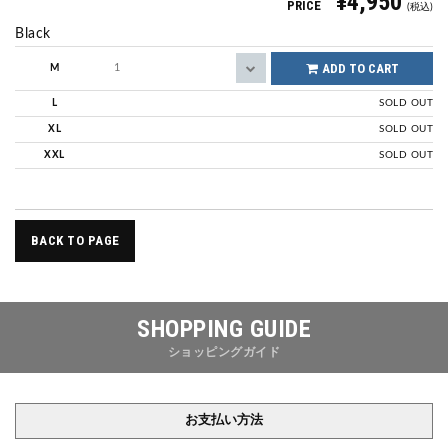
¥4,950
PRICE
(税込)
Black
ADD TO CART
M
L
SOLD OUT
XL
SOLD OUT
XXL
SOLD OUT
BACK TO PAGE
SHOPPING GUIDE
ショッピングガイド
お支払い方法