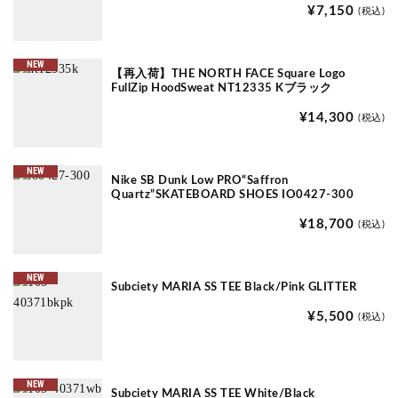
¥7,150
(税込)
NEW
【再入荷】THE NORTH FACE Square Logo
FullZip HoodSweat NT12335 Kブラック
¥14,300
(税込)
NEW
Nike SB Dunk Low PRO“Saffron
Quartz”SKATEBOARD SHOES IO0427-300
¥18,700
(税込)
NEW
Subciety MARIA SS TEE Black/Pink GLITTER
¥5,500
(税込)
NEW
Subciety MARIA SS TEE White/Black