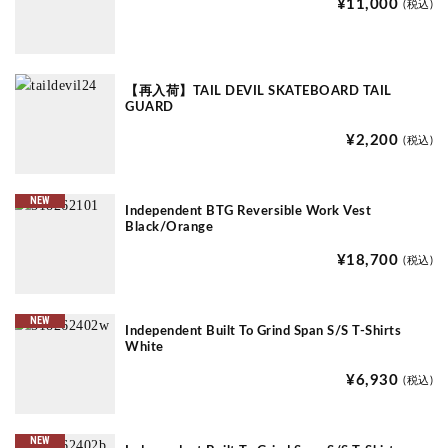
¥11,000
(税込)
【再入荷】TAIL DEVIL SKATEBOARD TAIL
GUARD
¥2,200
(税込)
NEW
Independent BTG Reversible Work Vest
Black/Orange
¥18,700
(税込)
NEW
Independent Built To Grind Span S/S T-Shirts
White
¥6,930
(税込)
NEW