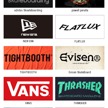
adidas Skeateboarding
powell peralta
NEW ERA
FLATLUX
TIGHTBOOTH
Evisen SkateBoard
VANS
THRASHER