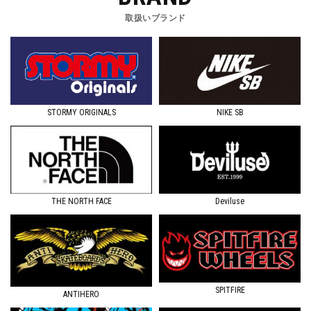
取扱いブランド
STORMY ORIGINALS
NIKE SB
Deviluse
THE NORTH FACE
SPITFIRE
ANTIHERO