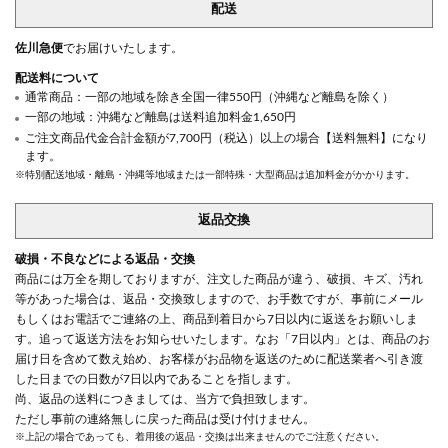
配送
佐川急便
でお届けいたします。
配送料について
通常商品：一部の地域を除き全国一律550円（沖縄など離島を除く）
一部の地域：沖縄など離島は送料追加料金1,650円
ご注文商品代金合計金額が7,700円（税込）以上の場合【送料無料】になり
ます。
※特別配送地域・離島・沖縄等地域または一部特殊・大型商品は追加料金がかかります。
返品交換
破損・不良などによる返品・交換
商品には万全を期しておりますが、注文した商品が違う、破損、キズ、汚れ
等があった場合は、返品・交換致しますので、お手数ですが、事前にメール
もしくはお電話でご連絡の上、商品到着日から7日以内に返送をお願いしま
す。追って返送方法をお知らせいたします。なお「7日以内」とは、商品のお
届け日を含めて数え始め、お客様がお品物を返送のために配送業者へ引き渡
した日までの日数が7日以内であることを指します。
尚、返品の送料につきましては、当方で負担致します。
ただし事前の連絡無しに戻った商品は受け付けません。
※上記の場合であっても、着用後の返品・交換は出来ませんのでご注意ください。