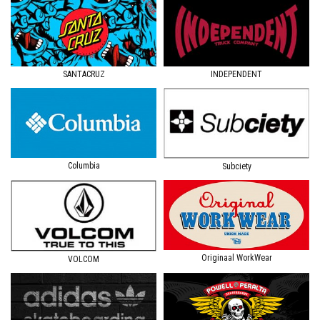
SANTACRUZ
INDEPENDENT
Columbia
Subciety
Originaal WorkWear
VOLCOM