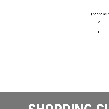
Light Stone
M
L