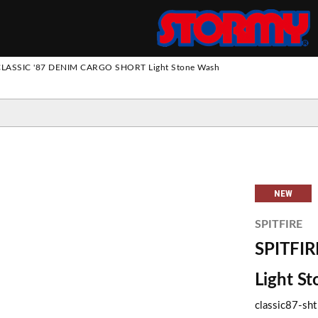
S
CLASSIC '87 DENIM CARGO SHORT Light Stone Wash
ツ
パンツ
 SUIT
トパンツ
ス
ウ
ェ
ッ
ト
・
フ
リ
ロングスリーブ
ロングスリーブ
スウェット
ジャケット
エプロン
NEW
ー
ショートスリーブ
ショートスリーブ
ニット
その他アウター
SPITFIRE
SPITFI
Light S
classic87-sht