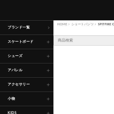
コンプリート
ローカット
トップス
キャップ
財
布
・
コ
ン
ケ
ー
アパレル
スケートボード
イ
ス
デッキ
ハイカット
ボトムス
バッグ
その他
シューズ
HOME
ショートパンツ
SPITFIRE 
ブランド一覧
ステッカー
Tシャ
ロング
TRACK
トラック
サンダル
その他
ソックス
アパレル
スケートボード
キ
ー
ホ
ル
ダ
・
キ
リ
ン
シャツ
ショー
ー
ー
グ
ウィール
インソール
Other
下
着
・
ア
ン
ー
ウ
アクセサリー
シューズ
ダ
エ
ア
ー
ス
SNOW BOARD
ベアリング
アパレル
その他
アウタ
自転車
パーツ・他
アクセサリー
その他
セ
ー
フ
テ
ィ
ー
ア
ヘ
ル
メ
ッ
ト
プ
テ
ク
タ
ー
等
ギ
（
小物
・
ロ
）
KIDS