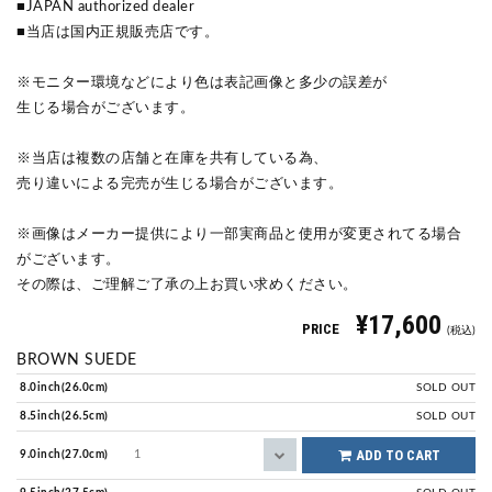
■JAPAN authorized dealer
■当店は国内正規販売店です。
※モニター環境などにより色は表記画像と多少の誤差が
生じる場合がございます。
※当店は複数の店舗と在庫を共有している為、
売り違いによる完売が生じる場合がございます。
※画像はメーカー提供により一部実商品と使用が変更されてる場合
がございます。
その際は、ご理解ご了承の上お買い求めください。
¥17,600
PRICE
(税込)
BROWN SUEDE
8.0inch(26.0cm)
SOLD OUT
8.5inch(26.5cm)
SOLD OUT
ADD TO CART
9.0inch(27.0cm)