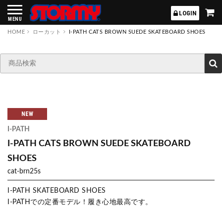
STORMY
LOGIN
MENU
HOME
ローカット
I-PATH CATS BROWN SUEDE SKATEBOARD SHOES
NEW
I-PATH
I-PATH CATS BROWN SUEDE SKATEBOARD
SHOES
cat-brn25s
I-PATH SKATEBOARD SHOES
I-PATHでの定番モデル！履き心地最高です。