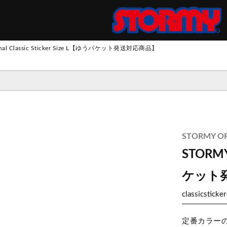
S
inal Classic Sticker Size L【ゆうパケット発送対応商品】
ツ
パンツ
 SUIT
トパンツ
ス
ウ
ェ
ッ
ト
・
フ
リ
ロングスリーブ
ロングスリーブ
スウェット
ジャケット
エプロン
STORMY OR
ー
ショートスリーブ
ショートスリーブ
ニット
その他アウター
STORMY 
ケット
classicsticker
定番カラー