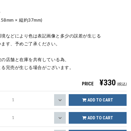
)
約158mm × 縦約37mm)
環境などにより色は表記画像と多少の誤差が生じる
います、予めご了承ください。
数の店舗と在庫を共有している為、
よる完売が生じる場合がございます。
¥330
PRICE
(税込)
ADD TO CART
ADD TO CART