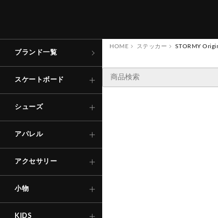
コンプリート
ローカット
トップス
キャップ
財
布
・
コ
ン
ケ
ー
アパレル
スケートボード
イ
ス
デッキ
ハイカット
ボトムス
バッグ
その他
シューズ
HOME
ステッカー
STORMY Orig
ブランド一覧
ステッカー
Tシャ
ロング
TRACK
トラック
サンダル
その他
ソックス
アパレル
スケートボード
キ
ー
ホ
ル
ダ
・
キ
リ
ン
シャツ
ショー
ー
ー
グ
ウィール
インソール
Other
下
着
・
ア
ン
ー
ウ
アクセサリー
シューズ
ダ
エ
ア
ー
ス
SNOW BOARD
ベアリング
アパレル
その他
アウタ
自転車
パーツ・他
アクセサリー
その他
セ
ー
フ
テ
ィ
ー
ア
ヘ
ル
メ
ッ
ト
プ
テ
ク
タ
ー
等
ギ
（
小物
・
ロ
）
KIDS