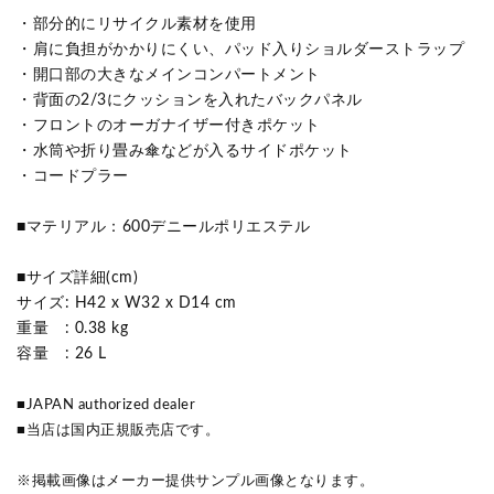
・部分的にリサイクル素材を使用
・肩に負担がかかりにくい、パッド入りショルダーストラップ
・開口部の大きなメインコンパートメント
・背面の2/3にクッションを入れたバックパネル
・フロントのオーガナイザー付きポケット
・水筒や折り畳み傘などが入るサイドポケット
・コードプラー
■マテリアル：600デニールポリエステル
■サイズ詳細(cm)
サイズ: H42 x W32 x D14 cm
重量 : 0.38 kg
容量 : 26 L
■JAPAN authorized dealer
■当店は国内正規販売店です。
※掲載画像はメーカー提供サンプル画像となります。