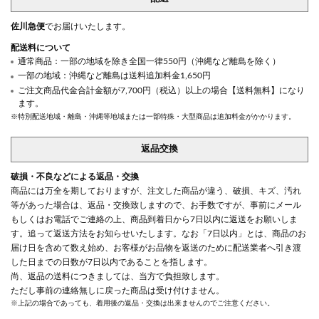
佐川急便
でお届けいたします。
配送料について
通常商品：一部の地域を除き全国一律550円（沖縄など離島を除く）
一部の地域：沖縄など離島は送料追加料金1,650円
ご注文商品代金合計金額が7,700円（税込）以上の場合【送料無料】になり
ます。
※特別配送地域・離島・沖縄等地域または一部特殊・大型商品は追加料金がかかります。
返品交換
破損・不良などによる返品・交換
商品には万全を期しておりますが、注文した商品が違う、破損、キズ、汚れ
等があった場合は、返品・交換致しますので、お手数ですが、事前にメール
もしくはお電話でご連絡の上、商品到着日から7日以内に返送をお願いしま
す。追って返送方法をお知らせいたします。なお「7日以内」とは、商品のお
届け日を含めて数え始め、お客様がお品物を返送のために配送業者へ引き渡
した日までの日数が7日以内であることを指します。
尚、返品の送料につきましては、当方で負担致します。
ただし事前の連絡無しに戻った商品は受け付けません。
※上記の場合であっても、着用後の返品・交換は出来ませんのでご注意ください。