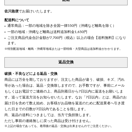
佐川急便
でお届けいたします。
配送料について
通常商品：一部の地域を除き全国一律550円（沖縄など離島を除く）
一部の地域：沖縄など離島は送料追加料金1,650円
ご注文商品代金合計金額が7,700円（税込）以上の場合【送料無料】になり
ます。
※特別配送地域・離島・沖縄等地域または一部特殊・大型商品は追加料金がかかります。
返品交換
破損・不良などによる返品・交換
商品には万全を期しておりますが、注文した商品が違う、破損、キズ、汚れ
等があった場合は、返品・交換致しますので、お手数ですが、事前にメール
もしくはお電話でご連絡の上、商品到着日から7日以内に返送をお願いしま
す。追って返送方法をお知らせいたします。なお「7日以内」とは、商品のお
届け日を含めて数え始め、お客様がお品物を返送のために配送業者へ引き渡
した日までの日数が7日以内であることを指します。
尚、返品の送料につきましては、当方で負担致します。
ただし事前の連絡無しに戻った商品は受け付けません。
※上記の場合であっても、着用後の返品・交換は出来ませんのでご注意ください。