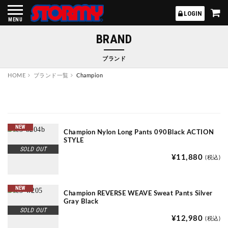
STORMY
LOGIN
MENU
BRAND
ブランド
HOME
ブランド一覧
Champion
NEW
Champion Nylon Long Pants 090Black ACTION
STYLE
SOLD OUT
¥11,880
(税込)
NEW
Champion REVERSE WEAVE Sweat Pants Silver
Gray Black
SOLD OUT
¥12,980
(税込)