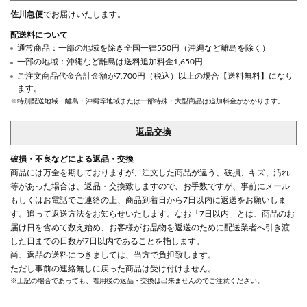
佐川急便
でお届けいたします。
配送料について
通常商品：一部の地域を除き全国一律550円（沖縄など離島を除く）
一部の地域：沖縄など離島は送料追加料金1,650円
ご注文商品代金合計金額が7,700円（税込）以上の場合【送料無料】になり
ます。
※特別配送地域・離島・沖縄等地域または一部特殊・大型商品は追加料金がかかります。
返品交換
破損・不良などによる返品・交換
商品には万全を期しておりますが、注文した商品が違う、破損、キズ、汚れ
等があった場合は、返品・交換致しますので、お手数ですが、事前にメール
もしくはお電話でご連絡の上、商品到着日から7日以内に返送をお願いしま
す。追って返送方法をお知らせいたします。なお「7日以内」とは、商品のお
届け日を含めて数え始め、お客様がお品物を返送のために配送業者へ引き渡
した日までの日数が7日以内であることを指します。
尚、返品の送料につきましては、当方で負担致します。
ただし事前の連絡無しに戻った商品は受け付けません。
※上記の場合であっても、着用後の返品・交換は出来ませんのでご注意ください。