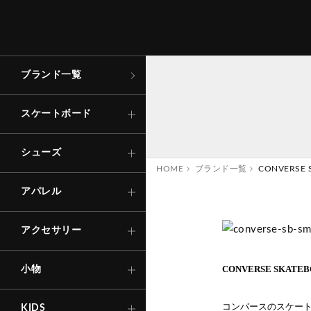
コンプリート
ローカット
トップス
キャップ
財
布
・
コ
イ
ケ
ー
アパレル
スケートボード
ン
ス
デッキ
ハイカット
ボトムス
バッグ
その他
シューズ
ブランド一覧
Tシャ
ロング
TRACK
ステッカー
トラック
サンダル
その他
ソックス
アパレル
シャツ
ショー
スケートボード
キ
ー
ホ
ル
ダ
・
キ
リ
ン
ー
ー
グ
ウィール
インソール
Other
下
着
・
ア
ン
ー
ウ
アクセサリー
シューズ
ダ
エ
ア
ー
ス
HOME
ブランド一覧
CONVERSE 
SNOW BOARD
ベアリング
その他
アパレル
アウタ
自転車
パーツ・他
アクセサリー
その他
セ
ー
フ
テ
ィ
ー
ギ
ヘ
ル
メ
ッ
ト
・
テ
ク
タ
ー
等
ア（
小物
CONVERSE SKA
プロ
）
コンバースのスケー
KIDS