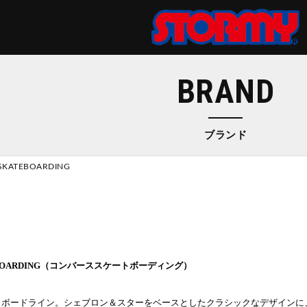
S
BRAND
ツ
パンツ
 SUIT
トパンツ
ブランド
ス
ウ
ェ
ッ
ト
・
フ
リ
ロングスリーブ
ロングスリーブ
スウェット
ジャケット
エプロン
SKATEBOARDING
ショートスリーブ
ショートスリーブ
ニット
その他アウター
ー
TEBOARDING（コンバーススケートボーディング）
トボードライン。
シェブロン＆スターをベースとしたクラシックなデザインに