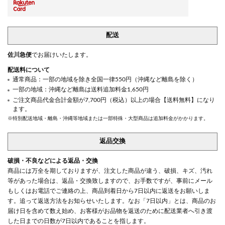
配送
佐川急便
でお届けいたします。
配送料について
通常商品：一部の地域を除き全国一律550円（沖縄など離島を除く）
一部の地域：沖縄など離島は送料追加料金1,650円
ご注文商品代金合計金額が7,700円（税込）以上の場合【送料無料】になり
ます。
※特別配送地域・離島・沖縄等地域または一部特殊・大型商品は追加料金がかかります。
返品交換
破損・不良などによる返品・交換
商品には万全を期しておりますが、注文した商品が違う、破損、キズ、汚れ
等があった場合は、返品・交換致しますので、お手数ですが、事前にメール
もしくはお電話でご連絡の上、商品到着日から7日以内に返送をお願いしま
す。追って返送方法をお知らせいたします。なお「7日以内」とは、商品のお
届け日を含めて数え始め、お客様がお品物を返送のために配送業者へ引き渡
した日までの日数が7日以内であることを指します。